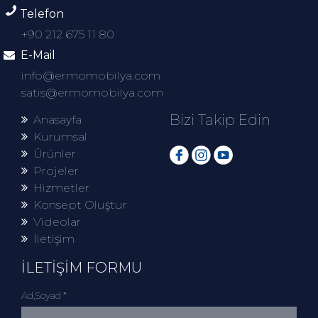
Telefon
+90 212 675 11 80
E-Mail
info@ermomobilya.com
satis@ermomobilya.com
Bizi Takip Edin
Anasayfa
Kurumsal
Ürünler
Projeler
Hizmetler
Konsept Oluştur
Videolar
İletişim
İLETİŞİM FORMU
Ad,Soyad *