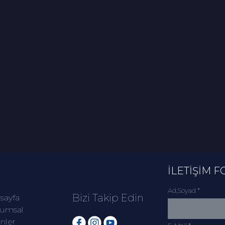
İLETİŞİM 
Ad,Soyad *
Bizi Takip Edin
sayfa
umsal
nler