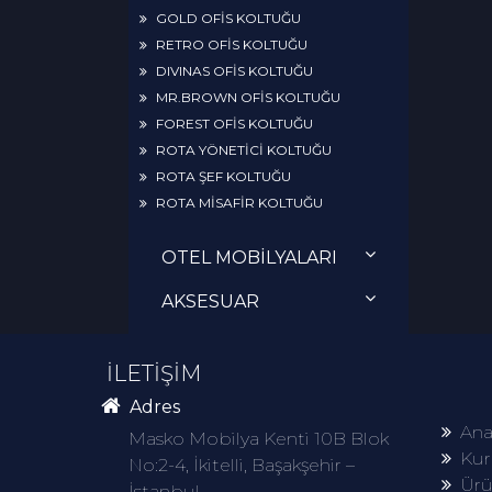
GOLD OFİS KOLTUĞU
RETRO OFİS KOLTUĞU
DIVINAS OFİS KOLTUĞU
MR.BROWN OFİS KOLTUĞU
FOREST OFİS KOLTUĞU
ROTA YÖNETİCİ KOLTUĞU
ROTA ŞEF KOLTUĞU
ROTA MİSAFİR KOLTUĞU
OTEL MOBİLYALARI
AKSESUAR
İLETİŞİM
Adres
Ana
Masko Mobilya Kenti 10B Blok
Kur
No:2-4, İkitelli, Başakşehir –
Ürü
İstanbul