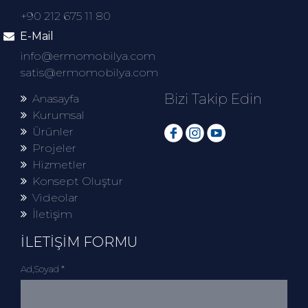
+90 212 675 11 80
E-Mail
info@ermomobilya.com
satis@ermomobilya.com
Bizi Takip Edin
Anasayfa
Kurumsal
Ürünler
Projeler
Hizmetler
Konsept Oluştur
Videolar
İletişim
İLETİŞİM FORMU
Ad,Soyad *